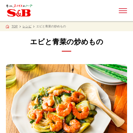
ME
TOP
レシピ
エビと青菜の炒めもの
エビと青菜の炒めもの