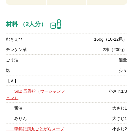
材料 （2人分）
むきえび
160g（10-12尾）
チンゲン菜
2株（200g）
ごま油
適量
塩
少々
【Ａ】
S&B 五香粉（ウーシャンフ
小さじ1/3
ェン）
醤油
大さじ1
みりん
大さじ1
李錦記鶏丸ごとがらスープ
小さじ2