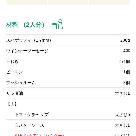
材料 （2人分）
スパゲッティ（1.7mm）
200g
ウインナーソーセージ
4本
玉ねぎ
1/4個
ピーマン
1個
マッシュルーム
3個
サラダ油
大さじ1
【Ａ】
トマトケチャップ
大さじ5
ウスターソース
大さじ1
S&B シナモン（パウダー）
小さじ1