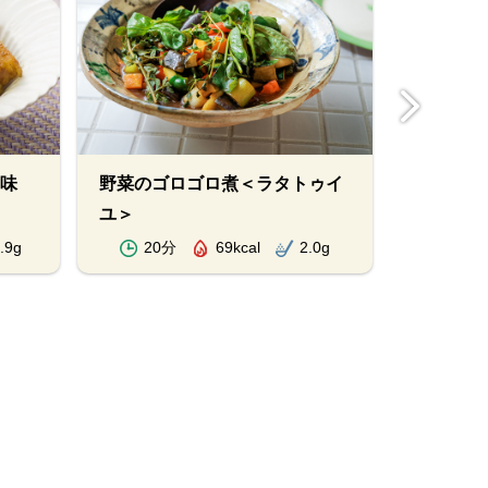
卵とトマ
風味
野菜のゴロゴロ煮＜ラタトゥイ
ユ＞
.9g
20分
69kcal
2.0g
10分