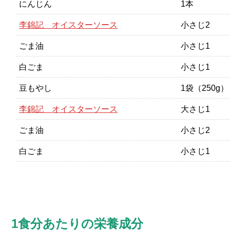
にんじん
1本
李錦記 オイスターソース
小さじ2
ごま油
小さじ1
白ごま
小さじ1
豆もやし
1袋（250g）
李錦記 オイスターソース
大さじ1
ごま油
小さじ2
白ごま
小さじ1
1食分あたりの栄養成分