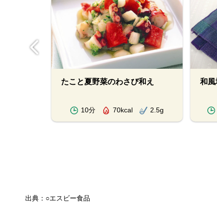
豆腐のせ
たこと夏野菜のわさび和え
和風
2.3g
10分
70kcal
2.5g
出典：○エスビー食品