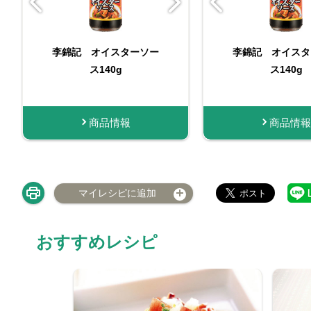
李錦記 オイスターソー
李錦記 オイスターソー
李錦記 オイスタ
李錦記 オイ
ス減塩（チューブ入り）
ス140g
ス140g
ス255
商品情報
商品情報
購入する
商品情報
商品
マイレシピに追加
おすすめレシピ