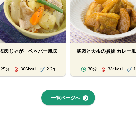
塩肉じゃが ペッパー風味
豚肉と大根の煮物 カレー
25分
306kcal
2.2g
30分
384kcal
1
一覧ページへ