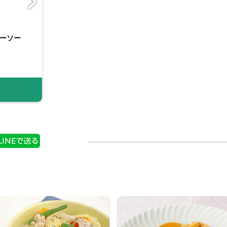
ーソー
スターソー
李錦記 オイスターソー
李錦記 貝柱入りオイス
g
ターソース255g
ス255g
情報
商品情報
商品情報