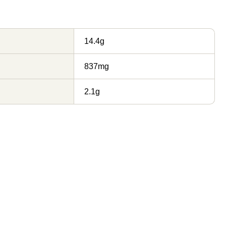
14.4g
837mg
2.1g