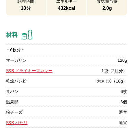
調理時間
エネルギー
食塩相当量
10分
432kcal
2.0g
材料
＊6枚分＊
マーガリン
120g
S&B ドライキーマカレー
1袋（2皿分）
乾燥パン粉
大さじ6（18g）
食パン
6枚
温泉卵
6個
粉チーズ
適宜
S&B パセリ
適宜