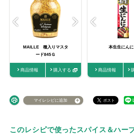
ビン入りおろし生にんに
MAILLE 種入りマスタ
マイチョイス コ
MAILLE 種
本生生にんに
ード845Ｇ
く
ー 13g
ード 10
商品情報
商品情報
購入する
購入する
商品情報
商品情報
商品情報
購
マイレシピに追加
このレシピで使ったスパイス＆ハー