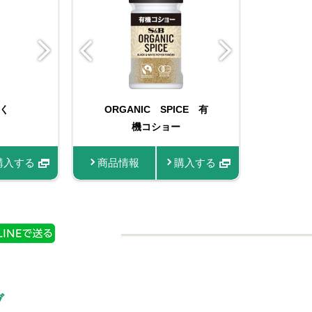
ショ
入りマスタ
く
ORGANIC SPICE 有
MAILLE 種入りマスタ
おろし生にんにく
OR
3g
機コショー
ード 210g
入する
購入する
購入する
商品情報
商品情報
商品情報
購入する
購入する
購入する
商品
ブ