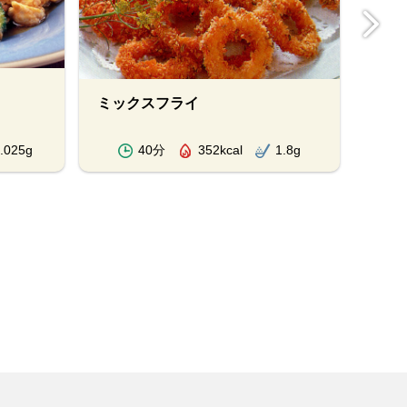
濃い
ミックスフライ
みハ
.025g
40分
352kcal
1.8g