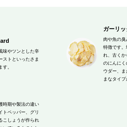
ガーリック
肉や魚の臭
rd
特徴です。
風味やツンとした辛
れ、古くか
ーストといったさま
のにんにく
ます。
ウダー、ま
まなタイプ
穫時期や製法の違い
イトペッパー、グリ
るこしょうが作られ