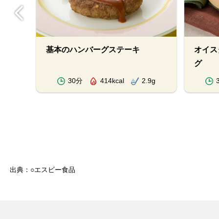
基本のハンバーグステーキ
オイス
ック
グ
.8g
30分
414kcal
2.9g
出典：○エスビー食品