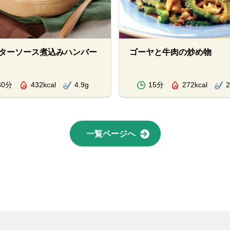
ターソース煮込みハンバー
ゴーヤと牛肉の炒め物
30分
432kcal
4.9g
15分
272kcal
2
一覧ページへ