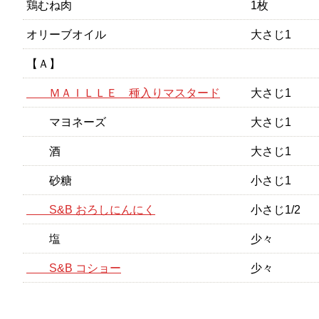
鶏むね肉
1枚
オリーブオイル
大さじ1
【Ａ】
ＭＡＩＬＬＥ 種入りマスタード
大さじ1
マヨネーズ
大さじ1
酒
大さじ1
砂糖
小さじ1
S&B おろしにんにく
小さじ1/2
塩
少々
S&B コショー
少々