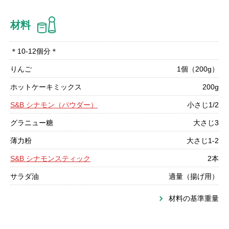
材料
＊10-12個分＊
りんご
1個（200g）
ホットケーキミックス
200g
S&B シナモン（パウダー）
小さじ1/2
グラニュー糖
大さじ3
薄力粉
大さじ1-2
S&B シナモンスティック
2本
サラダ油
適量（揚げ用）
材料の基準重量