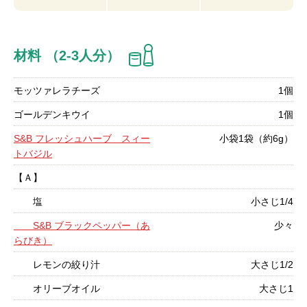
材料 （2-3人分）
モッツァレラチーズ
1個
ゴールデンキウイ
1個
S&B フレッシュハーブ スィー
小袋1袋（約6g）
トバジル
【Ａ】
塩
小さじ1/4
S&B ブラックペッパー（あ
少々
らびき）
レモンの絞り汁
大さじ1/2
オリーブオイル
大さじ1