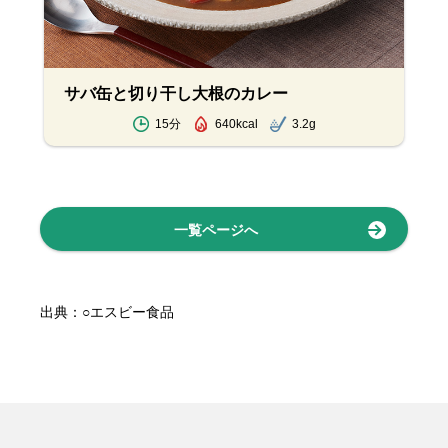
ン
サバ缶と切り干し大根のカレー
15分
640kcal
3.2g
一覧ページへ
出典：○エスビー食品