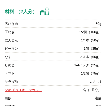
材料 （2人分）
豚ひき肉
80g
玉ねぎ
1/2個（100g）
にんじん
1/4本（50g）
ピーマン
1個（35g）
なす
小1本（60g）
しめじ
1/4パック（25g）
トマト
1/2個（75g）
サラダ油
大さじ1
S&B ドライキーマカレー
1袋（2皿分）
白飯
適量