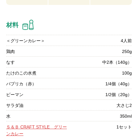
材料
＜グリーンカレー＞
4人前
鶏肉
250g
なす
中2本（140g）
たけのこの水煮
100g
パプリカ（赤）
1/4個（40g）
ピーマン
1/2個（20g）
サラダ油
大さじ2
水
350ml
Ｓ＆Ｂ CRAFT STYLE グリー
1セット
ンカレー