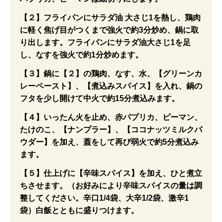
【２】フライパンにサラダ油 大さじ1を熱し、鶏肉
に軽く焦げ目がつくまで強火で約3分炒め、鍋に取
り出します。フライパンにサラダ油大さじ1を足
し、なすを強火で約1分炒めます。
【３】鍋に【２】の鶏肉、なす、水、【グリーンカ
レーペースト】、【煮込みスパイス】を入れ、鍋の
フタを少し開けて中火で約15分煮込みます。
【４】いったん火を止め、赤パプリカ、ピーマン、
たけのこ、【ナンプラー】、【ココナッツミルクパ
ウダー】を加え、蓋をして再び弱火で約5分煮込み
ます。
【５】仕上げに【辛味スパイス】を加え、ひと煮立
ちさせます。（お好みにより辛味スパイスの量は調
整してください。辛口1/4袋、大辛1/2袋、激辛1
袋）白飯とともに盛りつけます。