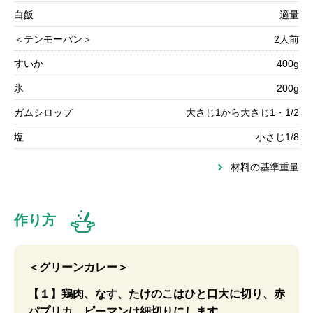
白飯
適量
＜テンモーパン＞
2人前
すいか
400g
氷
200g
ガムシロップ
大さじ1から大さじ1・1/2
塩
小さじ1/8
材料の基準重量
作り方
＜グリーンカレー＞
【１】鶏肉、なす、たけのこはひと口大に切り、赤
パプリカ、ピーマンは細切りにします。