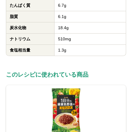
たんぱく質
6.7g
脂質
6.1g
炭水化物
18.4g
ナトリウム
510mg
食塩相当量
1.3g
このレシピに使われている商品