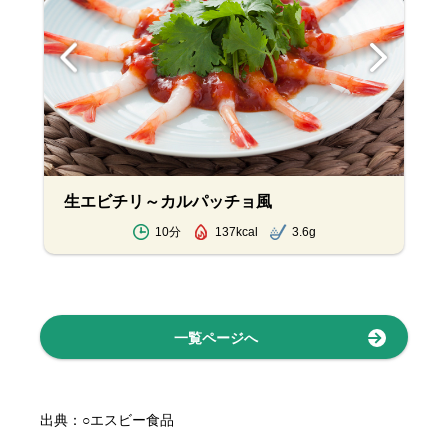
生エビチリ～カルパッチョ風
10分
137kcal
3.6g
一覧ページへ
出典：○エスビー食品