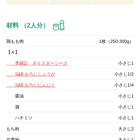
材料 （2人分）
鶏もも肉
1枚（250-300g）
【Ａ】
李錦記 オイスターソース
小さじ1
S&B おろししょうが
小さじ1/2
S&B おろしにんにく
小さじ1/4
醤油
小さじ1
酒
小さじ1
ハチミツ
小さじ1
もち粉
大さじ2
片栗粉
大さじ1