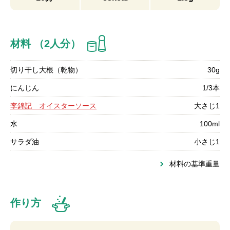
材料 （2人分）
切り干し大根（乾物）
30g
にんじん
1/3本
李錦記 オイスターソース
大さじ1
水
100ml
サラダ油
小さじ1
材料の基準重量
作り方