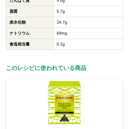
たんぱく質
5.0g
脂質
5.7g
炭水化物
24.7g
ナトリウム
69mg
食塩相当量
0.2g
このレシピに使われている商品