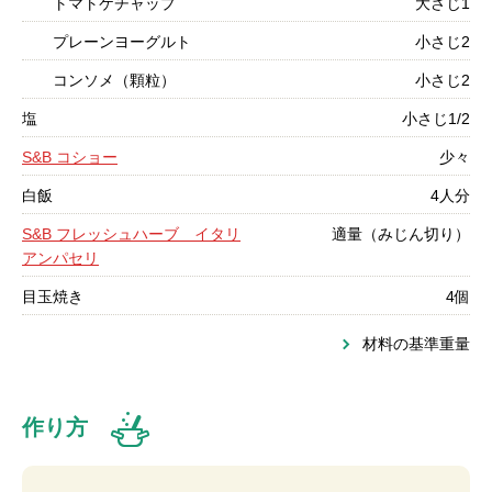
トマトケチャップ
大さじ1
プレーンヨーグルト
小さじ2
コンソメ（顆粒）
小さじ2
塩
小さじ1/2
S&B コショー
少々
白飯
4人分
S&B フレッシュハーブ イタリ
適量（みじん切り）
アンパセリ
目玉焼き
4個
材料の基準重量
作り方