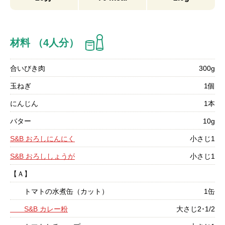
材料 （4人分）
合いびき肉
300g
玉ねぎ
1個
にんじん
1本
バター
10g
S&B おろしにんにく
小さじ1
S&B おろししょうが
小さじ1
【Ａ】
トマトの水煮缶（カット）
1缶
S&B カレー粉
大さじ2･1/2