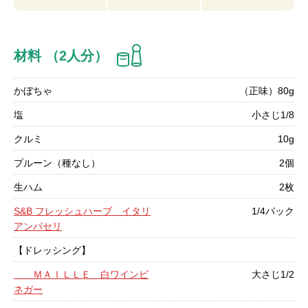
材料 （2人分）
かぼちゃ
（正味）80g
塩
小さじ1/8
クルミ
10g
プルーン（種なし）
2個
生ハム
2枚
S&B フレッシュハーブ イタリ
1/4パック
アンパセリ
【ドレッシング】
ＭＡＩＬＬＥ 白ワインビ
大さじ1/2
ネガー