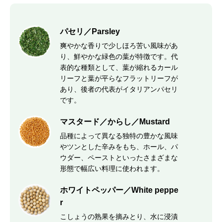
パセリ／Parsley
爽やかな香りで少しほろ苦い風味があ
り、鮮やかな緑色の葉が特徴です。代
表的な種類として、葉が縮れるカール
リーフと葉が平らなフラットリーフが
あり、後者の代表がイタリアンパセリ
です。
マスタード／からし／Mustard
品種によって異なる独特の豊かな風味
やツンとした辛みをもち、ホール、パ
ウダー、ペーストといったさまざまな
形態で幅広い料理に使われます。
ホワイトペッパー／White peppe
r
こしょうの熟果を摘みとり、水に浸漬