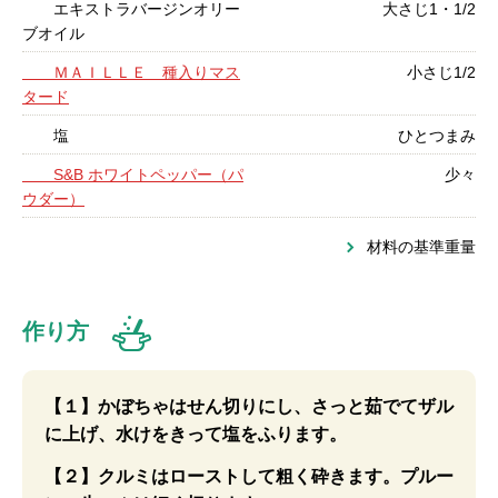
エキストラバージンオリー
大さじ1・1/2
ブオイル
ＭＡＩＬＬＥ 種入りマス
小さじ1/2
タード
塩
ひとつまみ
S&B ホワイトペッパー（パ
少々
ウダー）
材料の基準重量
作り方
【１】かぼちゃはせん切りにし、さっと茹でてザル
に上げ、水けをきって塩をふります。
【２】クルミはローストして粗く砕きます。プルー