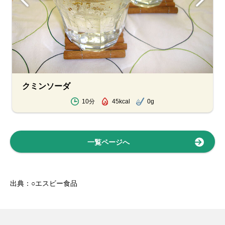
クミンソーダ
10分
45kcal
0g
一覧ページへ
出典：○エスビー食品