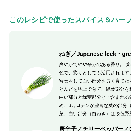
このレシピで使ったスパイス＆ハー
ねぎ／Japanese leek・gre
爽やかでやや辛みのある香り。 
色で、彩りとしても活用されます
寄せをして白い部分を長く育てた
とんどを地上で育て、緑葉部分を
白い部分と緑葉部分とで含まれる
め、βカロテンが豊富な葉の部分
菜、白い部分（白ねぎ）は淡色野
唐辛子／チリーペッパー／Chil