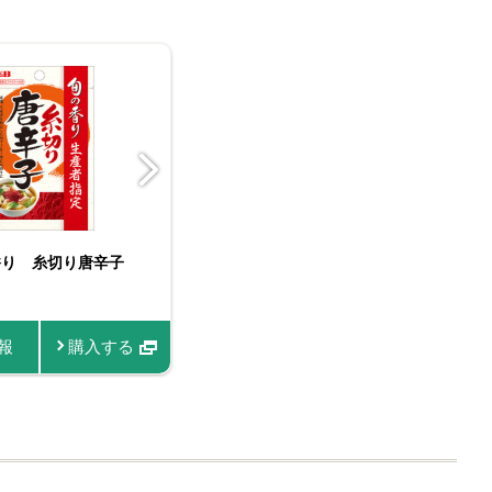
香り 糸切り唐辛子
たっぷりサイズ おろし
菜館 糸切り唐辛子
名匠にんにく
生にんにく
報
商品情報
購入する
購入する
商品情報
商品情報
購入する
購入する