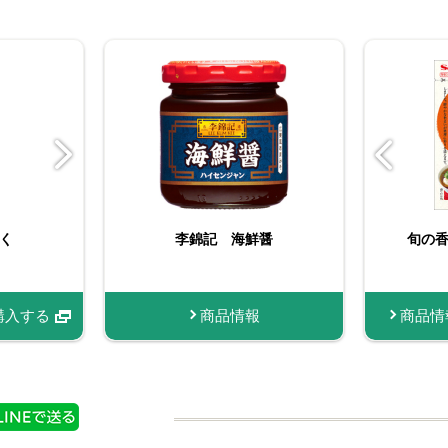
く
菜館 糸切り唐辛子
李錦記 海鮮醤
おろし生にんにく
旬の
購入する
商品情報
商品情報
商品情報
購入する
購入する
商品情