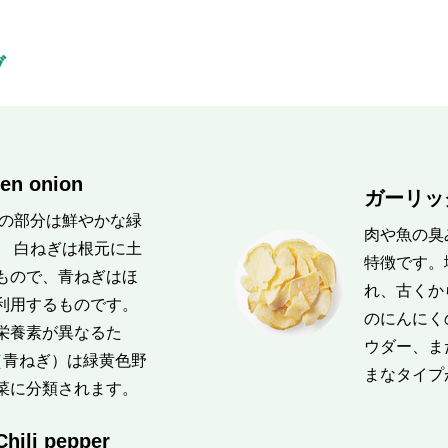
ブ
en onion
ガーリック
葉の部分は鮮やかな緑
肉や魚の臭
。 白ねぎは根元に土
特徴です。
もので、青ねぎはほ
れ、古くか
利用するものです。
のにんにく
栄養素が異なるた
ウダー、ま
（青ねぎ）は緑黄色野
まなタイプ
菜に分類されます。
i pepper