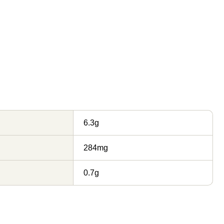
6.3g
284mg
0.7g