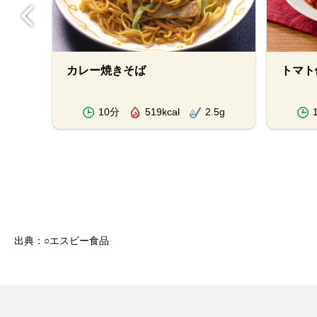
カレ
カレー焼きそば
トマト
.0g
10分
519kcal
2.5g
出典：○エスビー食品