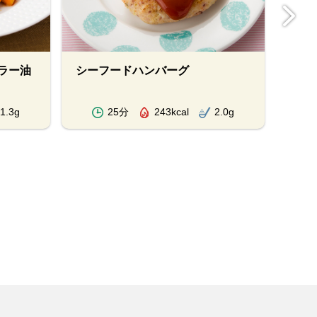
ラー油
シーフードハンバーグ
基本
1.3g
25分
243kcal
2.0g