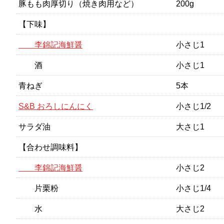
豚もも肉厚切り（焼き肉用など）
200g
【下味】
李錦記海鮮醤
小さじ1
酒
小さじ1
青ねぎ
5本
S&B おろしにんにく
小さじ1/2
サラダ油
大さじ1
【合わせ調味料】
李錦記海鮮醤
小さじ2
片栗粉
小さじ1/4
水
大さじ2