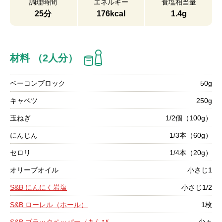
調理時間
エネルギー
食塩相当量
25分
176kcal
1.4g
材料 （2人分）
ベーコンブロック
50g
キャベツ
250g
玉ねぎ
1/2個（100g）
にんじん
1/3本（60g）
セロリ
1/4本（20g）
オリーブオイル
小さじ1
S&B にんにく岩塩
小さじ1/2
S&B ローレル（ホール）
1枚