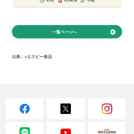
65分
953kcal
4.9g
一覧ページへ
出典：○エスビー食品