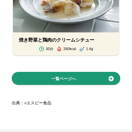
焼き野菜と鶏肉のクリームシチュー
30分
280kcal
1.4g
一覧ページへ
出典：○エスビー食品