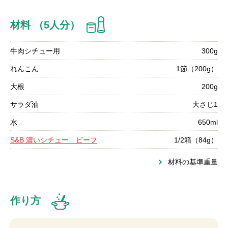
材料 （5人分）
牛肉シチュー用
300g
れんこん
1節（200g）
大根
200g
サラダ油
大さじ1
水
650ml
S&B 濃いシチュー ビーフ
1/2箱（84g）
材料の基準重量
作り方