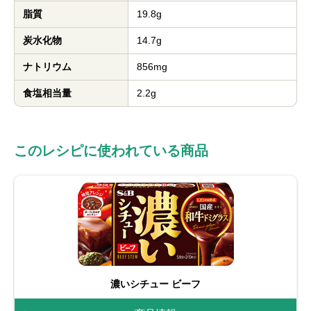
脂質
19.8g
炭水化物
14.7g
ナトリウム
856mg
食塩相当量
2.2g
このレシピに使われている商品
濃いシチュー ビーフ