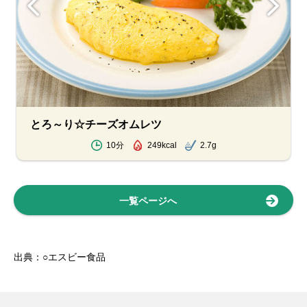
とろ～り☆チーズオムレツ
10分
249kcal
2.7g
一覧ページへ
出典：○エスビー食品