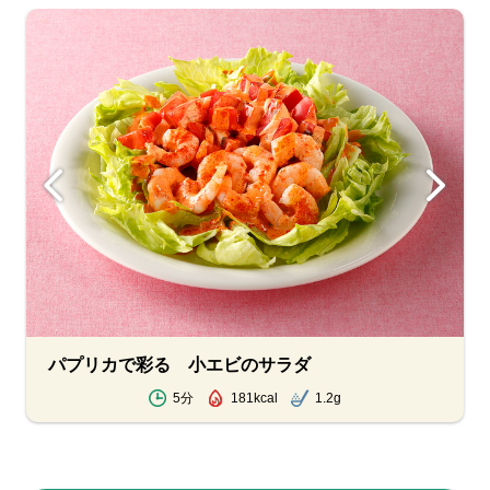
パプリカで彩る 小エビのサラダ
5分
181kcal
1.2g