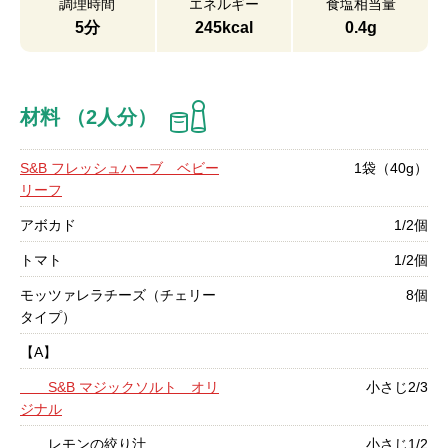
調理時間
エネルギー
食塩相当量
5分
245kcal
0.4g
材料 （2人分）
S&B フレッシュハーブ ベビー
1袋（40g）
リーフ
アボカド
1/2個
トマト
1/2個
モッツァレラチーズ（チェリー
8個
タイプ）
【A】
S&B マジックソルト オリ
小さじ2/3
ジナル
レモンの絞り汁
小さじ1/2