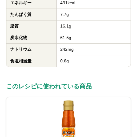
エネルギー
431kcal
たんぱく質
7.7g
脂質
16.1g
炭水化物
61.5g
ナトリウム
242mg
食塩相当量
0.6g
このレシピに使われている商品