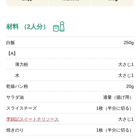
材料 （2人分）
白飯
250g
【A】
薄力粉
大さじ1
水
大さじ1
乾燥パン粉
20g
サラダ油
適量（揚げ用）
スライスチーズ
1枚（半分に切る）
李錦記スイートチリソース
大さじ1
焼きのり
1枚（半分に切る）