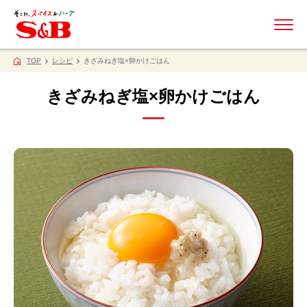
ME
TOP
レシピ
きざみねぎ塩×卵かけごはん
きざみねぎ塩×卵かけごはん