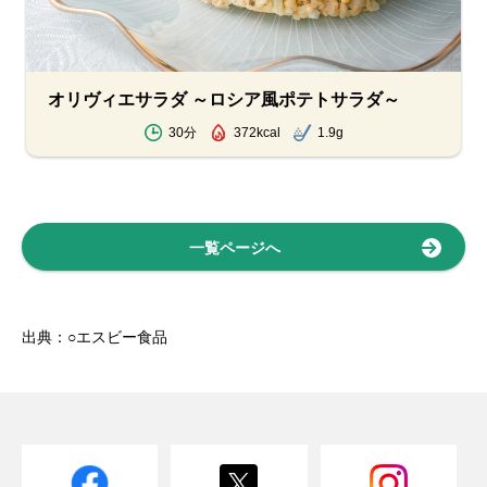
オリヴィエサラダ ～ロシア風ポテトサラダ～
30分
372kcal
1.9g
一覧ページへ
出典：○エスビー食品