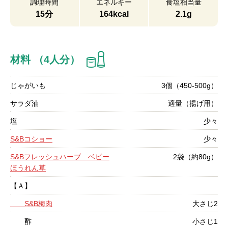
調理時間
エネルギー
食塩相当量
15分
164kcal
2.1g
材料 （4人分）
じゃがいも
3個（450-500g）
サラダ油
適量（揚げ用）
塩
少々
S&Bコショー
少々
S&Bフレッシュハーブ ベビー
2袋（約80g）
ほうれん草
【Ａ】
S&B梅肉
大さじ2
酢
小さじ1