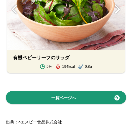
有機ベビーリーフのサラダ
5分
194kcal
0.8g
一覧ページへ
出典：○エスビー食品株式会社