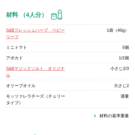
材料 （4人分）
S&Bフレッシュハーブ ベビー
1袋（40g）
リーフ
ミニトマト
5個
アボカド
1/2個
S&Bマジックソルト オリジナ
小さじ2/3
ル
オリーブオイル
大さじ2
モッツァレラチーズ（チェリー
適量
タイプ）
材料の基準重量