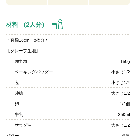
材料 （2人分）
＊直径18cm 8枚分＊
【クレープ生地】
強力粉
150g
ベーキングパウダー
小さじ1/2
塩
小さじ1/4
砂糖
大さじ1/2
卵
1/2個
牛乳
250ml
サラダ油
大さじ1/2
バター
適量