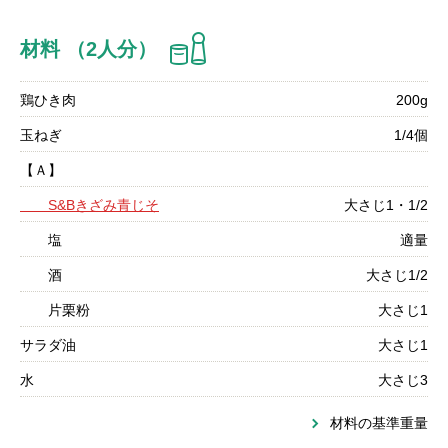
材料 （2人分）
鶏ひき肉
200g
玉ねぎ
1/4個
【Ａ】
S&Bきざみ青じそ
大さじ1・1/2
塩
適量
酒
大さじ1/2
片栗粉
大さじ1
サラダ油
大さじ1
水
大さじ3
材料の基準重量