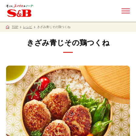
ME
TOP
レシピ
きざみ青じその鶏つくね
きざみ青じその鶏つくね