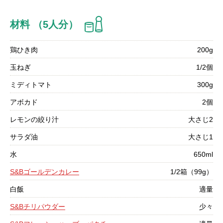
材料 （5人分）
鶏ひき肉
200g
玉ねぎ
1/2個
ミディトマト
300g
アボカド
2個
レモンの絞り汁
大さじ2
サラダ油
大さじ1
水
650ml
S&Bゴールデンカレー
1/2箱（99g）
白飯
適量
S&Bチリパウダー
少々