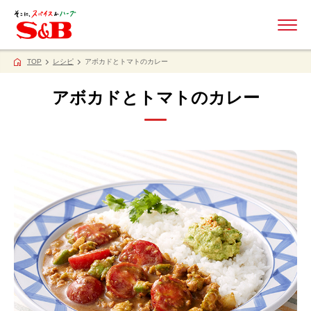
ME
TOP
レシピ
アボカドとトマトのカレー
アボカドとトマトのカレー