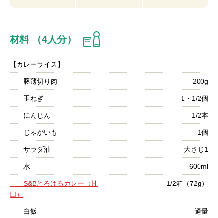
材料 （4人分）
【カレーライス】
豚薄切り肉
200g
玉ねぎ
1・1/2個
にんじん
1/2本
じゃがいも
1個
サラダ油
大さじ1
水
600ml
S&Bとろけるカレー（甘
1/2箱（72g）
口）
白飯
適量