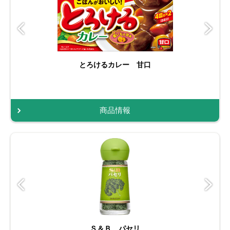
とろけるカレー 甘口
商品情報
Ｓ＆Ｂ パセリ