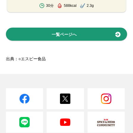
30分
588kcal
2.3g
一覧ページへ
出典：○エスビー食品