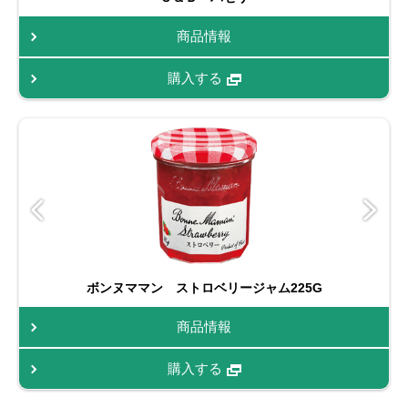
商品情報
購入する
ボンヌママン ストロベリージャム225G
商品情報
購入する