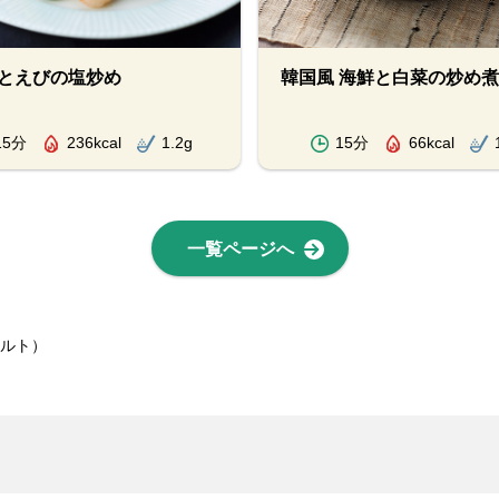
とえびの塩炒め
韓国風 海鮮と白菜の炒め煮
15分
236kcal
1.2g
15分
66kcal
一覧ページへ
ソルト）