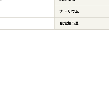
ナトリウム
食塩相当量
クソルト
マジックソルト 柚子