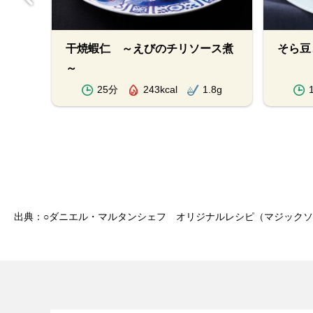
マー
干焼蝦仁 ～えびのチリソース煮
そら豆
～
.9g
25分
243kcal
1.8g
出典：○ダニエル・マルタンシェフ オリジナルレシピ（マジック