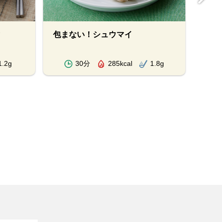
包まない！シュウマイ
中華
1.2g
30分
285kcal
1.8g