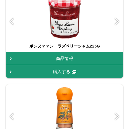
ボンヌママン ラズベリージャム225G
商品情報
購入する