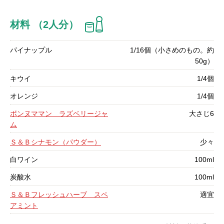
材料 （2人分）
パイナップル
1/16個（小さめのもの。約
50g）
キウイ
1/4個
オレンジ
1/4個
ボンヌママン ラズベリージャ
大さじ6
ム
Ｓ＆Ｂシナモン（パウダー）
少々
白ワイン
100ml
炭酸水
100ml
Ｓ＆Ｂフレッシュハーブ スペ
適宜
アミント