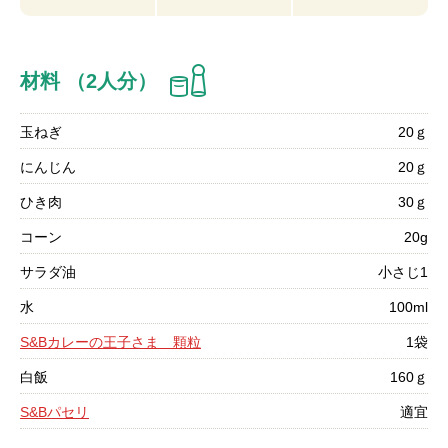
材料 （2人分）
玉ねぎ
20ｇ
にんじん
20ｇ
ひき肉
30ｇ
コーン
20g
サラダ油
小さじ1
水
100ml
S&Bカレーの王子さま 顆粒
1袋
白飯
160ｇ
S&Bパセリ
適宜