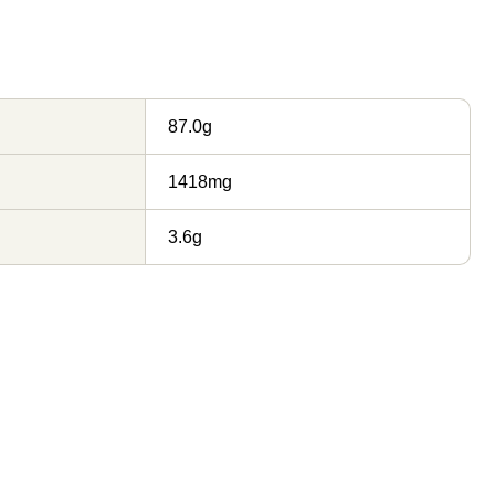
87.0g
1418mg
3.6g