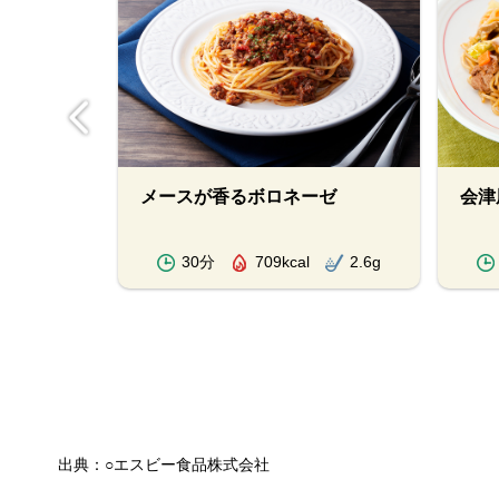
メースが香るボロネーゼ
会津
1.3g
30分
709kcal
2.6g
出典：○エスビー食品株式会社