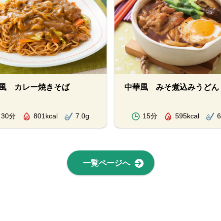
風 カレー焼きそば
中華風 みそ煮込みうどん
30分
801kcal
7.0g
15分
595kcal
6
一覧ページへ