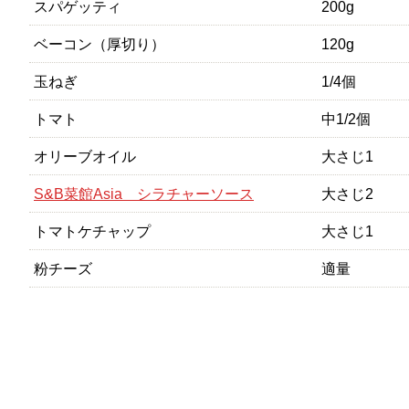
スパゲッティ
200g
ベーコン（厚切り）
120g
玉ねぎ
1/4個
トマト
中1/2個
オリーブオイル
大さじ1
S&B菜館Asia シラチャーソース
大さじ2
トマトケチャップ
大さじ1
粉チーズ
適量