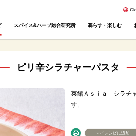
Gl
ピ
スパイス&ハーブ総合研究所
暮らす・楽しむ
ピリ辛シラチャーパスタ
菜館Ａｓｉａ シラチ
す。
マイレシピに追加