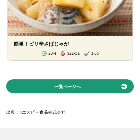
簡単！ピリ辛さばじゃが
20分
322kcal
1.6g
一覧ページへ
出典：○エスビー食品株式会社