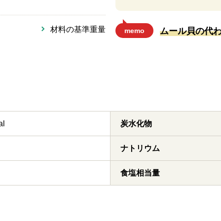
材料の基準重量
ムール貝の代
memo
al
炭水化物
ナトリウム
食塩相当量