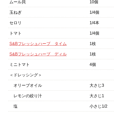
ムール貝
10個
玉ねぎ
1/4個
セロリ
1/4本
トマト
1/4個
S&Bフレッシュハーブ タイム
1枝
S&Bフレッシュハーブ ディル
1枝
ミニトマト
4個
＜ドレッシング＞
オリーブオイル
大さじ3
レモンの絞り汁
大さじ1
塩
小さじ1/2