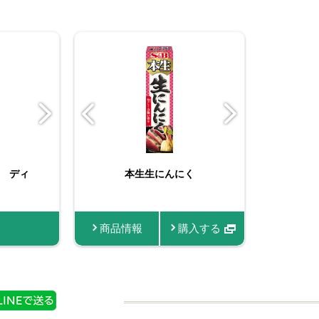
んに
 ディ
ーブ タイ
フレッシュハーブ ディ
本生生にんにく
（苗） コモンタイム
袋
ル 小袋
情報
入する
商品情報
商品情報
商品情報
購入する
商品