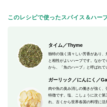
このレシピで使ったスパイス＆ハー
タイム／Thyme
独特の強く清々しい芳香があり、
と相性がよいハーブです。なかで
から、「魚のハーブ」と呼ばれて
ガーリック／にんにく／Garl
肉や魚の臭み消しの働きが強く、
特徴です。塩、こしょうに次ぐ第
れ、古くから世界各国の料理に活