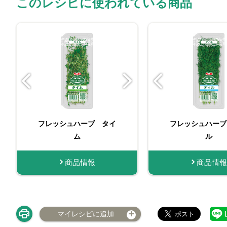
このレシピに使われている商品
フレッシュハーブ ディ
フレッシュハーブ タイ
ビン入りおろし生に
フレッシュハーブ
フレッシュハ
ル 小袋
ム
く
ム 小
ル
商品情報
商品情報
商品情報
商品情報
商品
購
マイレシピに追加