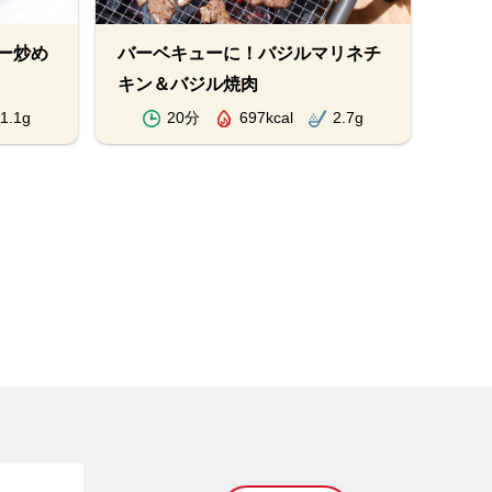
ー炒め
バーベキューに！バジルマリネチ
ドラ
キン＆バジル焼肉
パン
1.1g
20分
697kcal
2.7g