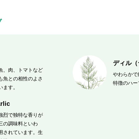
ブ
ディル（デ
魚、肉、トマトなど
やわらかで
も魚との相性のよさ
特徴のハー
います。
ic
強烈で独特な香りが
三の調味料といわ
用されています。生