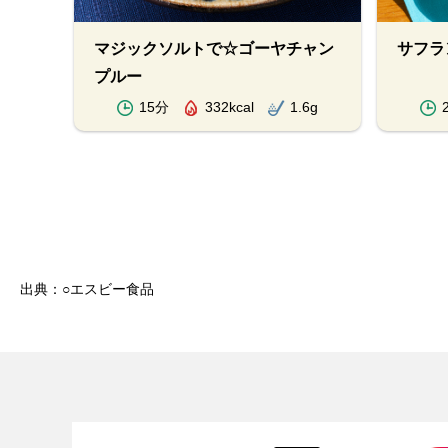
マジックソルトで☆ゴーヤチャン
サフラ
プルー
.0g
15分
332kcal
1.6g
出典：○エスビー食品