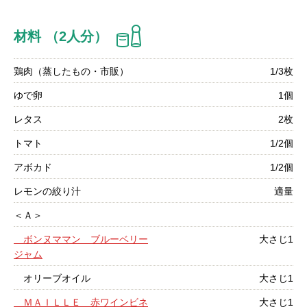
材料 （2人分）
鶏肉（蒸したもの・市販）
1/3枚
ゆで卵
1個
レタス
2枚
トマト
1/2個
アボカド
1/2個
レモンの絞り汁
適量
＜Ａ＞
ボンヌママン ブルーベリー
大さじ1
ジャム
オリーブオイル
大さじ1
ＭＡＩＬＬＥ 赤ワインビネ
大さじ1