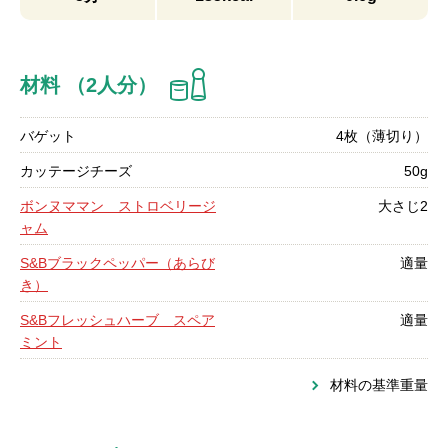
材料 （2人分）
バゲット
4枚（薄切り）
カッテージチーズ
50g
ボンヌママン ストロベリージ
大さじ2
ャム
S&Bブラックペッパー（あらび
適量
き）
S&Bフレッシュハーブ スペア
適量
ミント
材料の基準重量