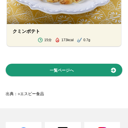
クミンポテト
15分
173kcal
0.7g
一覧ページへ
出典：○エスビー食品