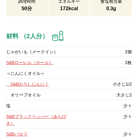
調理時間
エネルギー
食塩相当量
50分
172kcal
0.3g
材料 （2人分）
じゃがいも（メークイン）
2個
S&Bローレル（ホール）
2枚
＜にんにくオイル＞
S&Bおろしにんにく
小さじ1/2
オリーブオイル
大さじ2
塩
少々
S&Bブラックペッパー（あらび
少々
き）
S&Bパセリ
少々