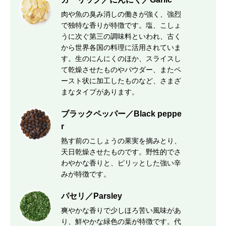
肉や魚の臭み消しの働きが強く、強烈
で独特な香りが特徴です。塩、こしょ
うに次ぐ第三の調味料といわれ、古く
から世界各国の料理に活用されていま
す。生のにんにくのほか、スライスし
て乾燥させたものやパウダー、またペ
ースト状に加工したものなど、さまざ
まなタイプがあります。
ブラックペッパー／Black peppe
r
熟す前のこしょうの果実を摘みとり、
天日乾燥させたものです。野性的でさ
わやかな香りと、ピリッとした強い辛
みが特徴です。
パセリ／Parsley
爽やかな香りで少しほろ苦い風味があ
り、鮮やかな緑色の葉が特徴です。代