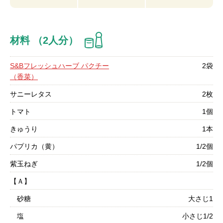
材料 （2人分）
S&Bフレッシュハーブ パクチー
2袋
（香菜）
サニーレタス
2枚
トマト
1個
きゅうり
1本
パプリカ（黄）
1/2個
紫玉ねぎ
1/2個
【Ａ】
砂糖
大さじ1
塩
小さじ1/2