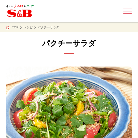
ME
TOP
レシピ
パクチーサラダ
パクチーサラダ