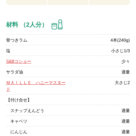
材料 （2人分）
骨つきラム
4本(240g)
塩
小さじ1/3
S&Bコショー
少々
サラダ油
適量
ＭＡＩＬＬＥ ハニーマスター
大さじ2
ド
【付け合せ】
スナップえんどう
適量
キャベツ
適量
にんじん
適量