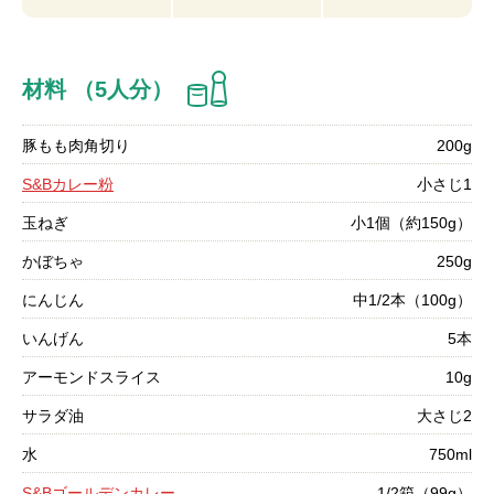
材料 （5人分）
豚もも肉角切り
200g
S&Bカレー粉
小さじ1
玉ねぎ
小1個（約150g）
かぼちゃ
250g
にんじん
中1/2本（100g）
いんげん
5本
アーモンドスライス
10g
サラダ油
大さじ2
水
750ml
S&Bゴールデンカレー
1/2箱（99g）