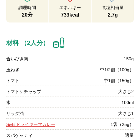
調理時間
エネルギー
食塩相当量
20分
733kcal
2.7g
材料 （2人分）
合いびき肉
150g
玉ねぎ
中1/2個（100g）
トマト
中1個（150g）
トマトケチャップ
大さじ2
水
100ml
サラダ油
大さじ1
S&B ドライキーマカレー
1袋（25g）
スパゲッティ
適量