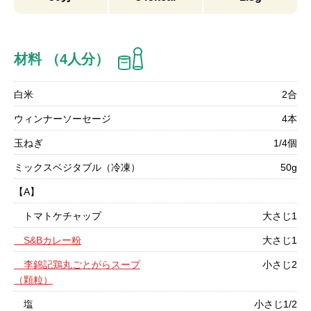
材料 （4人分）
白米
2合
ウィンナーソーセージ
4本
玉ねぎ
1/4個
ミックスベジタブル（冷凍）
50g
【A】
トマトケチャップ
大さじ1
S&Bカレー粉
大さじ1
李錦記鶏丸ごとがらスープ
小さじ2
（顆粒）
塩
小さじ1/2