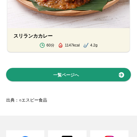
スリランカカレー
60分
1147kcal
4.2g
一覧ページへ
出典：○エスビー食品