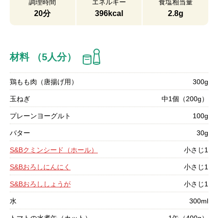
調理時間
エネルギー
食塩相当量
20分
396kcal
2.8g
材料 （5人分）
鶏もも肉（唐揚げ用）
300g
玉ねぎ
中1個（200g）
プレーンヨーグルト
100g
バター
30g
S&Bクミンシード（ホール）
小さじ1
S&Bおろしにんにく
小さじ1
S&Bおろししょうが
小さじ1
水
300ml