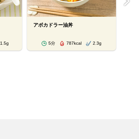
アボカドラー油丼
オイ
1.5g
5分
787kcal
2.3g