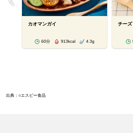
カオマンガイ
チーズ
.5g
60分
913kcal
4.3g
出典：○エスビー食品