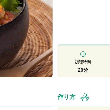
調理時間
20分
作り方