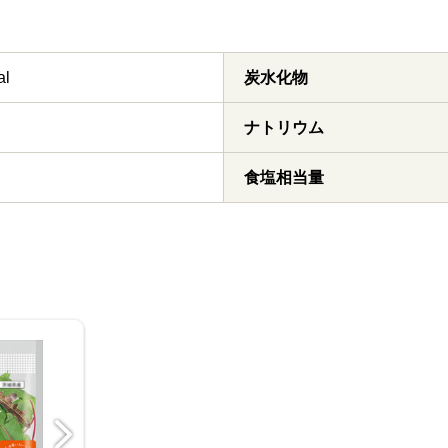
al
炭水化物
ナトリウム
食塩相当量