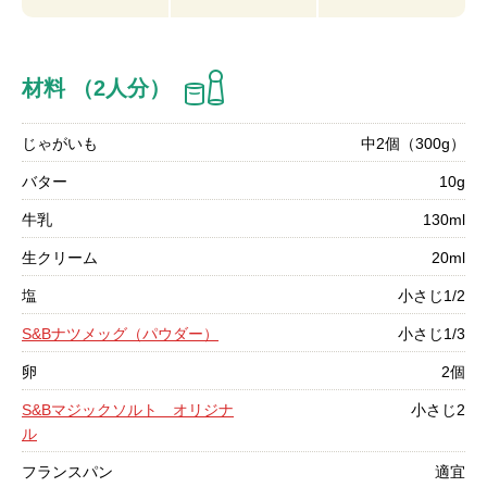
材料 （2人分）
じゃがいも
中2個（300g）
バター
10g
牛乳
130ml
生クリーム
20ml
塩
小さじ1/2
S&Bナツメッグ（パウダー）
小さじ1/3
卵
2個
S&Bマジックソルト オリジナ
小さじ2
ル
フランスパン
適宜