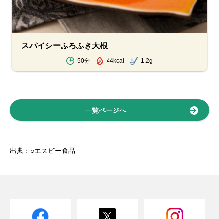
スパイシーふろふき大根
50分
44kcal
1.2g
一覧ページへ
出典：○エスビー食品