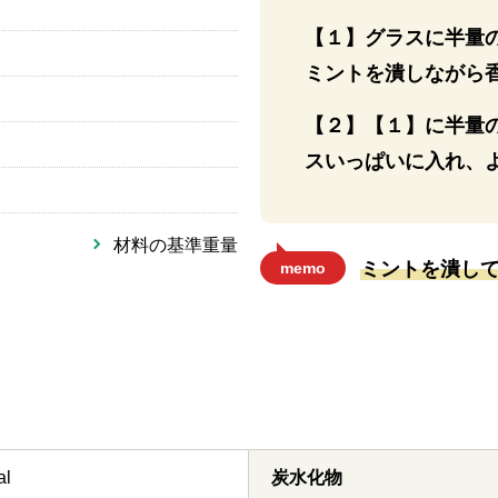
【１】グラスに半量
ミントを潰しながら
【２】【１】に半量
スいっぱいに入れ、
材料の基準重量
ミントを潰し
memo
al
炭水化物