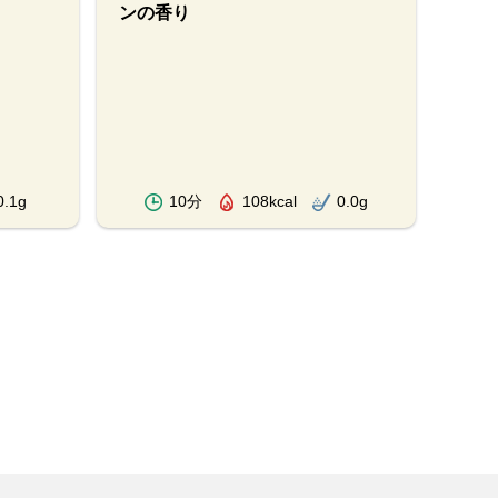
ンの香り
0.1g
10分
108kcal
0.0g