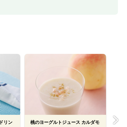
ドリン
桃のヨーグルトジュース カルダモ
スパ