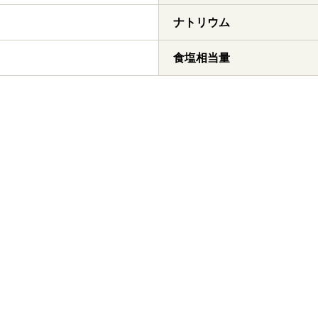
ナトリウム
食塩相当量
ーブ スペ
（苗） スペアミント
 小袋