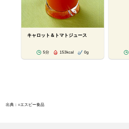
キャロット＆トマトジュース
g
5分
153kcal
0g
出典：○エスビー食品