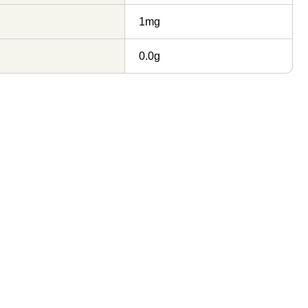
1mg
0.0g
フレッシュハーブ スペ
フレッシュハーブ スペ
アミント
アミント 小袋