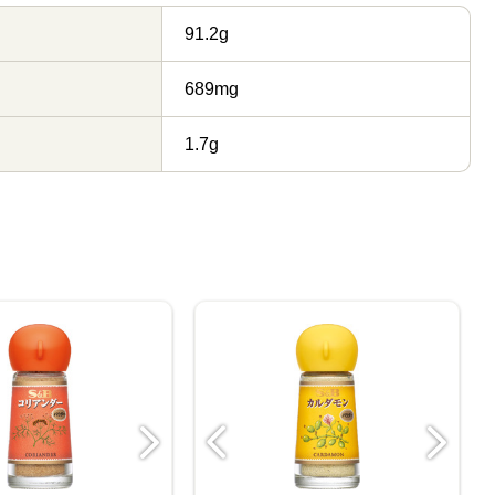
91.2g
689mg
1.7g