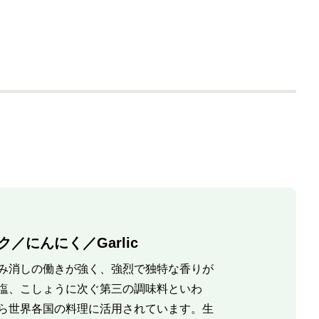
情報
商品情報
商品情報
購入する
購入する
購入する
商品情報
商品情報
商品情報
購入す
／にんにく／Garlic
み消しの働きが強く、強烈で独特な香りが
塩、こしょうに次ぐ第三の調味料といわ
ら世界各国の料理に活用されています。生