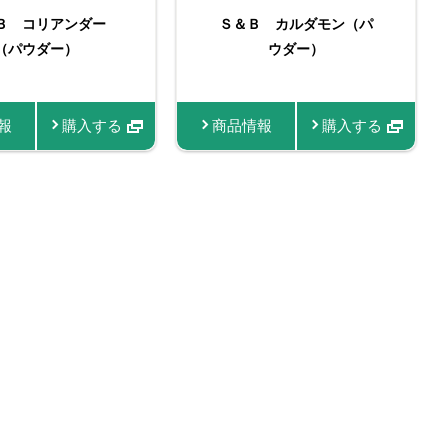
IC SPICE 有
Ｂ コリアンダー
＆Ｂ 袋入りクミン
たっぷりサイズ おろし
名匠しょうが
Ｓ＆Ｂ カルダモン（パ
Ｓ＆Ｂ 袋入りコリアン
スマートスパイス クミ
お徳用おろし生しょうが
名匠にんにく
ダモン（パウダ
パウダー） ファスナ
（パウダー）
生にんにく
ダー（パウダー） ファ
ウダー）
ン
ー）
ー付き
スナー付き
報
情報
商品情報
商品情報
購入する
購入する
購入する
購入する
購入する
商品情報
商品情報
商品情報
商品情報
商品情報
購入する
購入する
購入する
購入す
＆Ｂ 袋入り チリー
Ｓ＆Ｂ 袋入りターメリ
ORGANIC SPICE 有
スマートスパイス チリ
スマートスパイス ター
Ｓ＆Ｂ オールスパイス
ッパー（パウダー）
ック（パウダー） ファ
機オールスパイス（パウ
ーペッパー
メリック
（パウダー）
スナー付き
ダー）