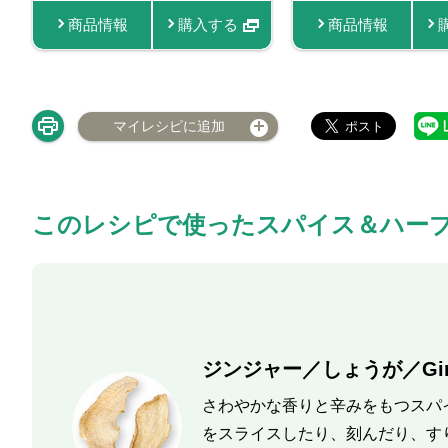
商品情報
商品情報
購入する
商品情報
商品情報
商品
購
マイレシピに追加
このレシピで使ったスパイス＆ハー
ジンジャー／しょうが／Gin
さわやかな香りと辛みをもつスパ
をスライスしたり、刻んだり、す