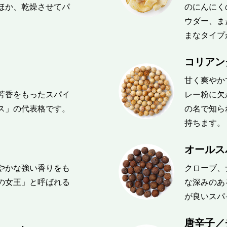
ほか、乾燥させてパ
のにんにく
。
ウダー、ま
まなタイプ
コリアンダ
甘く爽やか
芳香をもったスパイ
レー粉に欠
ス」の代表格です。
の名で知ら
持ちます。
オールスパ
やかな強い香りをも
クローブ、
の女王」と呼ばれる
な深みのあ
が良いスパ
唐辛子／チ