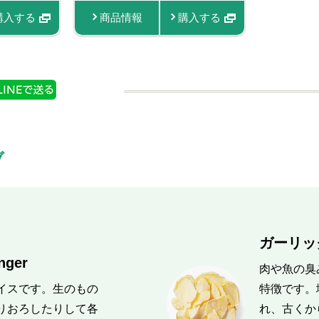
情報
入する
購入する
商品情報
商品情報
商品情報
購入する
購入する
購入する
商品
ブ
ガーリック
ger
肉や魚の臭
イスです。生のもの
特徴です。
りおろしたりして各
れ、古くか