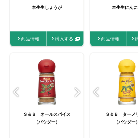
ビン入りおろし生にんに
本生生しょうが
バリュースパイスク
本生生にんに
おろし生し
く
商品情報
商品情報
購入する
購入する
商品情報
商品情報
商品情報
バリュースパイスターメ
Ｓ＆Ｂ オールスパイス
菜館 赤唐辛子（パ
Ｓ＆Ｂ ターメ
スマートスパ
（パウダー）
リック
（パウダー
ー）
ルスパ