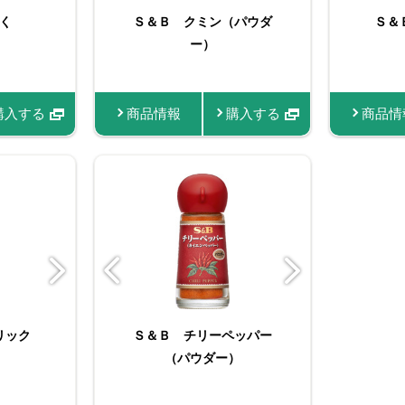
ミン
く
ょうが
ORGANIC SPICE 袋
Ｓ＆Ｂ クミン（パウダ
たっぷりサイズ おろし
おろし生にんにく
ORGAN
Ｓ＆
Ｓ
入り有機コリアンダー
ー）
生しょうが
機カル
（
（パウダー）
購入する
購入する
商品情報
商品情報
商品情報
商品情報
購入する
購入する
購入する
購入する
商品情報
商品情
商品
ウダ
リック
イス オー
Ｓ＆Ｂ チリーペッパー
Ｓ＆Ｂ 袋入り ターメ
FAUCHON オールスパ
Ｓ
）
イス
リック（パウダー）
（パウダー）
イス（パウダー）
ペ