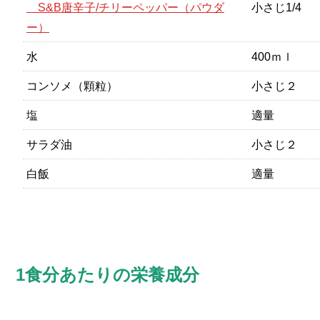
S&B唐辛子/チリーペッパー（パウダ
小さじ1/4
ー）
水
400ｍｌ
コンソメ（顆粒）
小さじ２
塩
適量
サラダ油
小さじ２
白飯
適量
1食分あたりの栄養成分