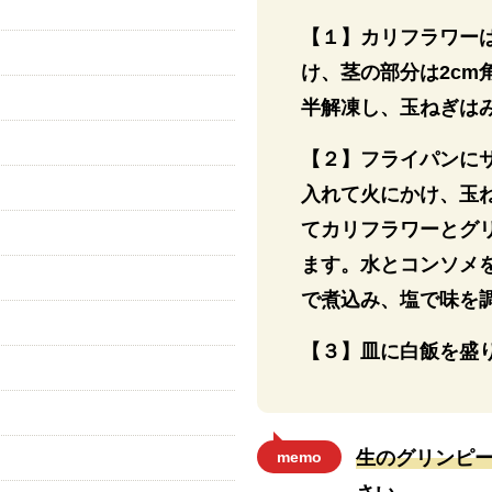
【１】カリフラワー
け、茎の部分は2c
半解凍し、玉ねぎは
【２】フライパンに
入れて火にかけ、玉
てカリフラワーとグ
ます。水とコンソメを
で煮込み、塩で味を
【３】皿に白飯を盛
生のグリンピ
memo