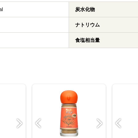
al
炭水化物
ナトリウム
食塩相当量