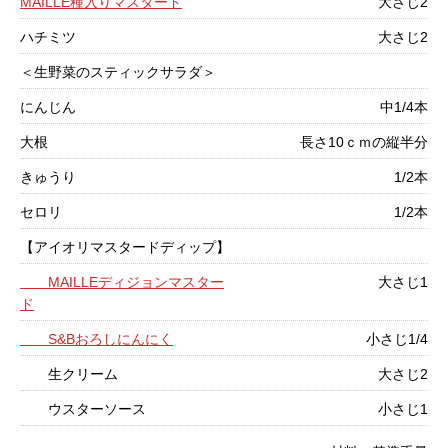
MAILLE種入りマスタード
大さじ2
ハチミツ
大さじ2
＜生野菜のスティックサラダ＞
にんじん
中1/4本
大根
長さ10ｃｍの縦半分
きゅうり
1/2本
セロリ
1/2本
【アイオリマスタードディップ】
MAILLEディジョンマスター
大さじ1
ド
S&Bおろしにんにく
小さじ1/4
生クリーム
大さじ2
ウスターソース
小さじ1