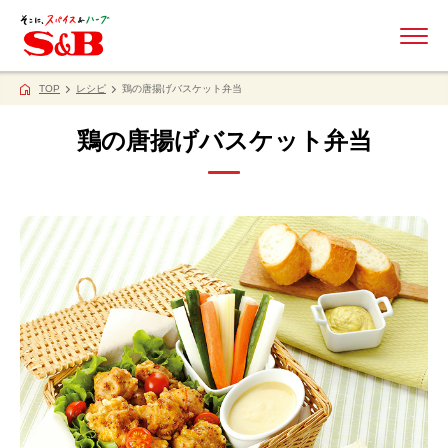
ME
TOP
レシピ
鶏の唐揚げバスケット弁当
鶏の唐揚げバスケット弁当