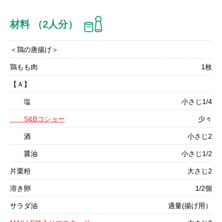
材料 （2人分）
＜鶏の唐揚げ＞
鶏もも肉
1枚
【Ａ】
塩
小さじ1/4
S&Bコショー
少々
酒
小さじ2
醤油
小さじ1/2
片栗粉
大さじ2
溶き卵
1/2個
サラダ油
適量(揚げ用）